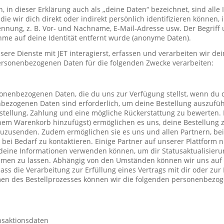
in dieser Erklärung auch als „deine Daten“ bezeichnet, sind alle
die wir dich direkt oder indirekt persönlich identifizieren können
nung, z. B. Vor- und Nachname, E-Mail-Adresse usw. Der Begriff u
me auf deine Identität entfernt wurde (anonyme Daten).
re Dienste mit JET interagierst, erfassen und verarbeiten wir d
ersonenbezogenen Daten für die folgenden Zwecke verarbeiten:
sonenbezogenen Daten, die du uns zur Verfügung stellst, wenn du 
nbezogenen Daten sind erforderlich, um deine Bestellung auszufüh
stellung, Zahlung und eine mögliche Rückerstattung zu bewerten. 
einem Warenkorb hinzufügst) ermöglichen es uns, deine Bestellung 
uzusenden. Zudem ermöglichen sie es uns und allen Partnern, be
h bei Bedarf zu kontaktieren. Einige Partner auf unserer Plattform
deine Informationen verwenden können, um dir Statusaktualisieru
mmen zu lassen. Abhängig von den Umständen können wir uns auf 
ass die Verarbeitung zur Erfüllung eines Vertrags mit dir oder zu
hmen des Bestellprozesses können wir die folgenden personenbezo
nsaktionsdaten