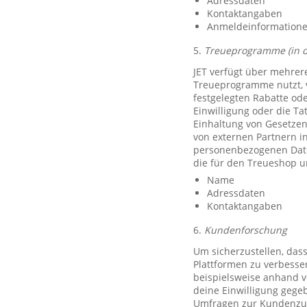
Adressdaten
Kontaktangaben
Anmeldeinformationen 
5.
Treueprogramme (in 
JET verfügt über mehrer
Treueprogramme nutzt, 
festgelegten Rabatte od
Einwilligung oder die Ta
Einhaltung von Gesetzen
von externen Partnern i
personenbezogenen Date
die für den Treueshop u
Name
Adressdaten
Kontaktangaben
6.
Kundenforschung
Um sicherzustellen, das
Plattformen zu verbesse
beispielsweise anhand v
deine Einwilligung gegeb
Umfragen zur Kundenzufr