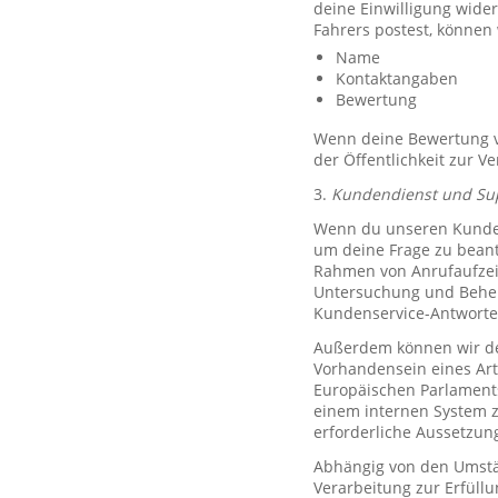
deine Einwilligung wide
Fahrers postest, können
Name
Kontaktangaben
Bewertung
Wenn deine Bewertung ve
der Öffentlichkeit zur V
3.
Kundendienst und Su
Wenn du unseren Kundend
um deine Frage zu bean
Rahmen von Anrufaufzeic
Untersuchung und Behe
Kundenservice-Antworte
Außerdem können wir de
Vorhandensein eines Art
Europäischen Parlaments 
einem internen System 
erforderliche Aussetzu
Abhängig von den Umstän
Verarbeitung zur Erfüllu