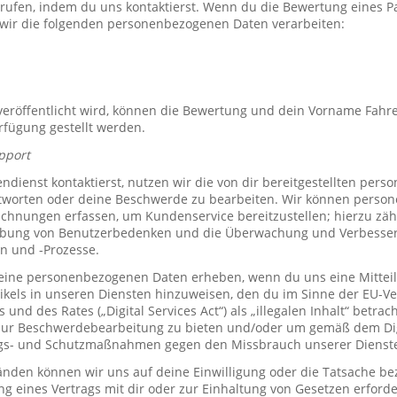
rrufen, indem du uns kontaktierst. Wenn du die Bewertung eines P
 wir die folgenden personenbezogenen Daten verarbeiten:
röffentlicht wird, können die Bewertung und dein Vorname Fahre
erfügung gestellt werden.
pport
ienst kontaktierst, nutzen wir die von dir bereitgestellten per
tworten oder deine Beschwerde zu bearbeiten. Wir können perso
hnungen erfassen, um Kundenservice bereitzustellen; hierzu zähl
bung von Benutzerbedenken und die Überwachung und Verbesse
n und -Prozesse.
ine personenbezogenen Daten erheben, wenn du uns eine Mitteil
ikels in unseren Diensten hinzuweisen, den du im Sinne der EU-
und des Rates („Digital Services Act“) als „illegalen Inhalt“ betrac
zur Beschwerdebearbeitung zu bieten und/oder um gemäß dem Digi
ngs- und Schutzmaßnahmen gegen den Missbrauch unserer Dienste 
den können wir uns auf deine Einwilligung oder die Tatsache bez
ng eines Vertrags mit dir oder zur Einhaltung von Gesetzen erforde