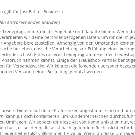
(gilt für Just Eat for Business)
den entsprechenden Märkten)
e Treueprogramme, die dir Angebote und Rabatte bieten. Wenn du
verarbeiten wir deine personenbezogenen Daten, um dir die im j
er Angebote bereitzustellen. Abhängig von den Umständen können 
tsache beziehen, dass die Verarbeitung zur Erfüllung eines Vertrag
 erforderlich ist. Eines unserer Treueprogramme ist der Treuesho
n Anspruch nehmen kannst. Einige der Treueshop-Partner benötig
n für Versandzwecke. Wir können die folgenden personenbezogen
nd den Versand deiner Bestellung genutzt werden:
s unsere Dienste auf deine Präferenzen abgestimmt sind und um 
rn, kann JET dich kontaktieren, um Kundenrecherchen durchzufüh
on Umfragen. Wir senden dir diese Art von Kommunikation nur, we
en hast, es sei denn, diese ist nach geltendem Recht nicht erforde
iedenheit erfolgt vollkommen freiwillig. Wenn du diese Umfragen