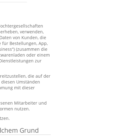
Tochtergesellschaften
 erheben, verwenden,
 Daten von Kunden, die
 für Bestellungen, App,
usiness“) (zusammen die
htwarenladen oder einem
Dienstleistungen zur
itzustellen, die auf der
er diesen Umständen
immung mit dieser
esenen Mitarbeiter und
tformen nutzen.
tzen.
elchem Grund