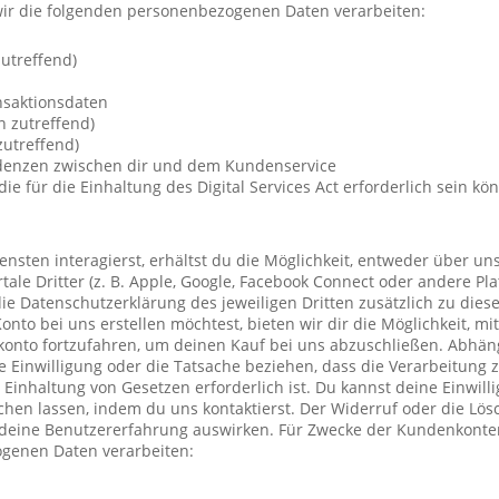
ir die folgenden personenbezogenen Daten verarbeiten:
utreffend)
nsaktionsdaten
n zutreffend)
utreffend)
ndenzen zwischen dir und dem Kundenservice
die für die Einhaltung des Digital Services Act erforderlich sein kö
nsten interagierst, erhältst du die Möglichkeit, entweder über un
ale Dritter (z. B. Apple, Google, Facebook Connect oder andere Pla
die Datenschutzerklärung des jeweiligen Dritten zusätzlich zu diese
Konto bei uns erstellen möchtest, bieten wir dir die Möglichkeit, mi
konto fortzufahren, um deinen Kauf bei uns abzuschließen. Abhä
 Einwilligung oder die Tatsache beziehen, dass die Verarbeitung z
r Einhaltung von Gesetzen erforderlich ist. Du kannst deine Einwil
chen lassen, indem du uns kontaktierst. Der Widerruf oder die Lö
 deine Benutzererfahrung auswirken. Für Zwecke der Kundenkonte
genen Daten verarbeiten: