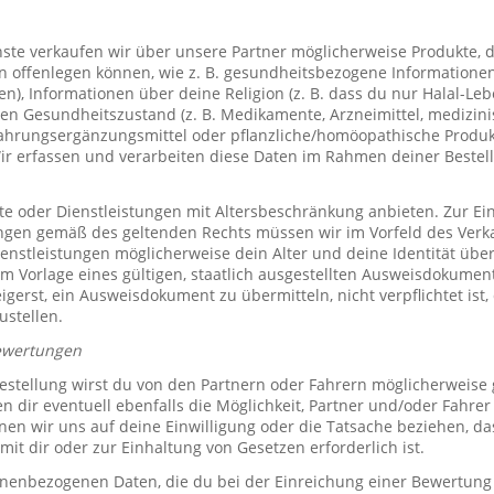
te verkaufen wir über unsere Partner möglicherweise Produkte, d
offenlegen können, wie z. B. gesundheitsbezogene Informationen 
, Informationen über deine Religion (z. B. dass du nur Halal-Leben
en Gesundheitszustand (z. B. Medikamente, Arzneimittel, medizini
ahrungsergänzungsmittel oder pflanzliche/homöopathische Produk
Wir erfassen und verarbeiten diese Daten im Rahmen deiner Bestel
e oder Dienstleistungen mit Altersbeschränkung anbieten. Zur Ei
ungen gemäß des geltenden Rechts müssen wir im Vorfeld des Verk
ienstleistungen möglicherweise dein Alter und deine Identität übe
 Vorlage eines gültigen, staatlich ausgestellten Ausweisdokuments
eigerst, ein Ausweisdokument zu übermitteln, nicht verpflichtet ist,
ustellen.
ewertungen
stellung wirst du von den Partnern oder Fahrern möglicherweise
n dir eventuell ebenfalls die Möglichkeit, Partner und/oder Fahre
n wir uns auf deine Einwilligung oder die Tatsache beziehen, das
mit dir oder zur Einhaltung von Gesetzen erforderlich ist.
sonenbezogenen Daten, die du bei der Einreichung einer Bewertung