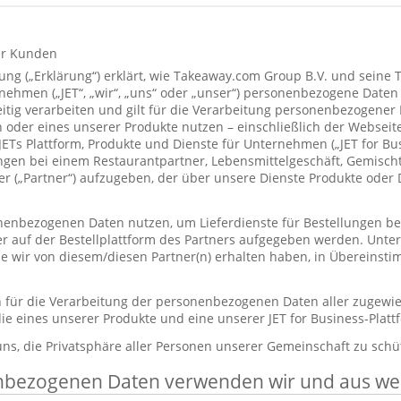
ür Kunden
ung („Erklärung“) erklärt, wie Takeaway.com Group B.V. und seine 
hmen („JET“, „wir“, „uns“ oder „unser“) personenbezogene Daten
itig verarbeiten und gilt für die Verarbeitung personenbezogener
 oder eines unserer Produkte nutzen – einschließlich der Webseite
 JETs Plattform, Produkte und Dienste für Unternehmen („JET for B
ungen bei einem Restaurantpartner, Lebensmittelgeschäft, Gemisc
r („Partner“) aufzugeben, der über unsere Dienste Produkte oder 
enbezogenen Daten nutzen, um Lieferdienste für Bestellungen bere
er auf der Bestellplattform des Partners aufgegeben werden. Unt
die wir von diesem/diesen Partner(n) erhalten haben, in Übereinst
ch für die Verarbeitung der personenbezogenen Daten aller zugewi
ie eines unserer Produkte und eine unserer JET for Business-Plat
 uns, die Privatsphäre aller Personen unserer Gemeinschaft zu schü
nbezogenen Daten verwenden wir und aus w