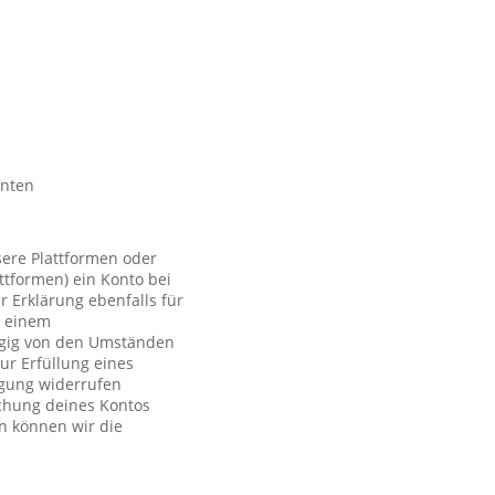
nnten
sere Plattformen oder
ttformen) ein Konto bei
r Erklärung ebenfalls für
t einem
ngig von den Umständen
ur Erfüllung eines
ligung widerrufen
schung deines Kontos
n können wir die