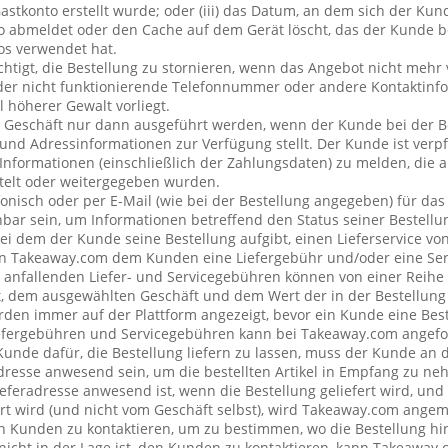
stkonto erstellt wurde; oder (iii) das Datum, an dem sich der Ku
 abmeldet oder den Cache auf dem Gerät löscht, das der Kunde be
os verwendet hat.
chtigt, die Bestellung zu stornieren, wenn das Angebot nicht mehr 
der nicht funktionierende Telefonnummer oder andere Kontaktin
l höherer Gewalt vorliegt.
 Geschäft nur dann ausgeführt werden, wenn der Kunde bei der B
 und Adressinformationen zur Verfügung stellt. Der Kunde ist verpfl
Informationen (einschließlich der Zahlungsdaten) zu melden, die
telt oder weitergegeben wurden.
onisch oder per E-Mail (wie bei der Bestellung angegeben) für da
bar sein, um Informationen betreffend den Status seiner Bestellu
ei dem der Kunde seine Bestellung aufgibt, einen Lieferservice v
n Takeaway.com dem Kunden eine Liefergebühr und/oder eine Se
ng anfallenden Liefer- und Servicegebühren können von einer Reih
t, dem ausgewählten Geschäft und dem Wert der in der Bestellung 
den immer auf der Plattform angezeigt, bevor ein Kunde eine Best
iefergebühren und Servicegebühren kann bei Takeaway.com angefo
 Kunde dafür, die Bestellung liefern zu lassen, muss der Kunde a
resse anwesend sein, um die bestellten Artikel in Empfang zu ne
eferadresse anwesend ist, wenn die Bestellung geliefert wird, und
rt wird (und nicht vom Geschäft selbst), wird Takeaway.com ang
Kunden zu kontaktieren, um zu bestimmen, wo die Bestellung hin
cht in der Lage ist, den Kunden zu kontaktieren, kann Takeaway.