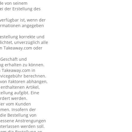
nde von seinem
i der Erstellung des
verfügbar ist, wenn der
formationen angegeben
estellung korrekte und
ichtet, unverzüglich alle
 an Takeaway.com oder
s Geschäft und
ng erhalten zu können.
on Takeaway.com in
rvicegebühr berechnen.
e von Faktoren abhängen,
enthaltenen Artikel,
ellung aufgibt. Eine
rdert werden.
n der vom Kunden
hmen. Insofern der
 die Bestellung von
emessene Anstrengungen
terlassen werden soll.
com die Bestellung an