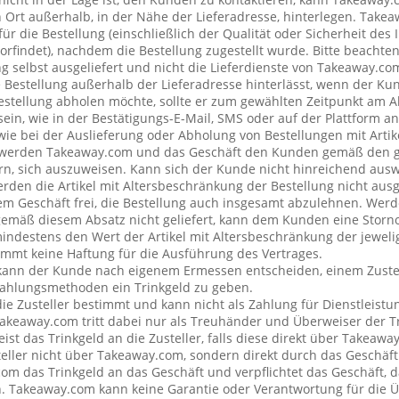
rt außerhalb, in der Nähe der Lieferadresse, hinterlegen. Tak
ür die Bestellung (einschließlich der Qualität oder Sicherheit des I
rfindet), nachdem die Bestellung zugestellt wurde. Bitte beachten 
g selbst ausgeliefert und nicht die Lieferdienste von Takeaway.c
e Bestellung außerhalb der Lieferadresse hinterlässt, wenn der Ku
Bestellung abholen möchte, sollte er zum gewählten Zeitpunkt am 
ein, wie in der Bestätigungs-E-Mail, SMS oder auf der Plattform a
wie bei der Auslieferung oder Abholung von Bestellungen mit Artik
 werden Takeaway.com und das Geschäft den Kunden gemäß den 
rn, sich auszuweisen. Kann sich der Kunde nicht hinreichend ausw
erden die Artikel mit Altersbeschränkung der Bestellung nicht ausg
 Geschäft frei, die Bestellung auch insgesamt abzulehnen. Werde
emäß diesem Absatz nicht geliefert, kann dem Kunden eine Stor
mindestens den Wert der Artikel mit Altersbeschränkung der jeweli
mt keine Haftung für die Ausführung des Vertrages.
kann der Kunde nach eigenem Ermessen entscheiden, einem Zustel
ahlungsmethoden ein Trinkgeld zu geben.
 die Zusteller bestimmt und kann nicht als Zahlung für Dienstleis
keaway.com tritt dabei nur als Treuhänder und Überweiser der Tr
t das Trinkgeld an die Zusteller, falls diese direkt über Takeawa
teller nicht über Takeaway.com, sondern direkt durch das Geschäft
om das Trinkgeld an das Geschäft und verpflichtet das Geschäft, d
n. Takeaway.com kann keine Garantie oder Verantwortung für die 