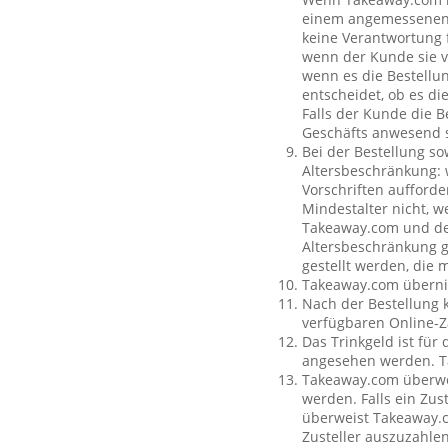
einem angemessenen O
keine Verantwortung f
wenn der Kunde sie vo
wenn es die Bestellun
entscheidet, ob es di
Falls der Kunde die 
Geschäfts anwesend s
Bei der Bestellung so
Altersbeschränkung:
Vorschriften aufforde
Mindestalter nicht, w
Takeaway.com und dem
Altersbeschränkung g
gestellt werden, die 
Takeaway.com übernim
Nach der Bestellung 
verfügbaren Online-Z
Das Trinkgeld ist für
angesehen werden. Ta
Takeaway.com überweis
werden. Falls ein Zus
überweist Takeaway.c
Zusteller auszuzahle