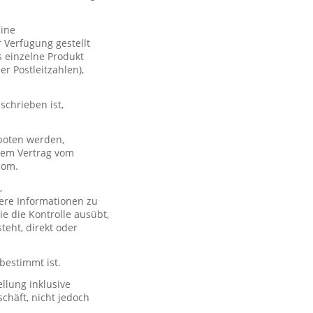
eine
 Verfügung gestellt
s einzelne Produkt
er Postleitzahlen),
schrieben ist,
boten werden,
 dem Vertrag vom
com.
,
ere Informationen zu
e die Kontrolle ausübt,
teht, direkt oder
 bestimmt ist.
llung inklusive
chäft, nicht jedoch