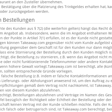
aurant an den Zusteller übernehmen.
estätigung über die Platzierung des Trinkgeldes erhalten hat, ka
 oder zurückgegeben werden.
n Bestellungen
te des Kunden aus § 7(2) (die weiterhin gelten) hängt das Recht 
em Angebot ab. Insbesondere, wenn die im Angebot enthaltenen Wa
 der Punkte in Artikel 7(1) erfüllen, ist es der Kunde nicht gestatt
ngen können Takeaway.com gegenüber nicht vom Kunde aufgelöst 
ellung gegenüber dem Geschäft ist für den Kunden nur dann mögl
dass eine Stornierung der Bestellung durch den Kunden möglich is
chtigt, die Bestellung zu stornieren, z.B. wenn das Angebot nicht 
he oder nicht funktionierende Telefonnummer oder andere Kontak
nn höhere Gewalt vorliegt.Takeaway.com ist berechtigt, alle (kün
, sollten entsprechende Gründe vorliegen.
alsche Bestellung (z.B. indem er falsche Kontaktinformationen an
 Lieferungs- oder Abholungsort anwesend ist, um den Auftrag zu e
erpflichtungen gemäß dem Vertrag nicht nachkommt, ist Takeaway.
ngen von diesem Kunden abzulehnen.
echtigt, Bestellungen abzulehnen und Verträge im Namen des Ges
l bezüglich der Richtigkeit oder Echtheit der Bestellung oder de
eschäft keinen Vertrag mit der Kunde schließen möchte. Falls der 
lich falsch oder betrügerisch sind, ist Takeaway.com berechtigt, bei