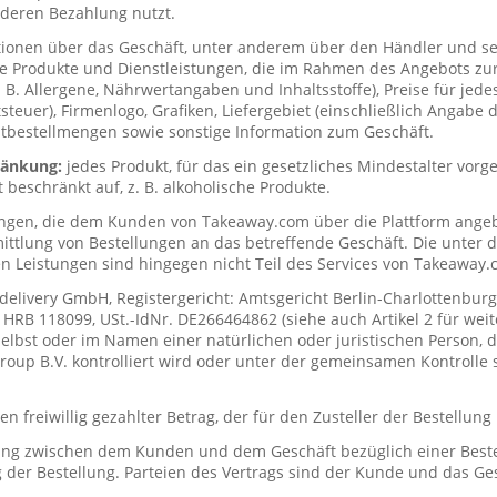
deren Bezahlung nutzt.
tionen über das Geschäft, unter anderem über den Händler und s
ie Produkte und Dienstleistungen, die im Rahmen des Angebots zur
. B. Allergene, Nährwertangaben und Inhaltsstoffe), Preise für jede
teuer), Firmenlogo, Grafiken, Liefergebiet (einschließlich Angabe d
tbestellmengen sowie sonstige Information zum Geschäft.
hränkung:
jedes Produkt, für das ein gesetzliches Mindestalter vorge
t beschränkt auf, z. B. alkoholische Produkte.
ungen, die dem Kunden von Takeaway.com über die Plattform ange
mittlung von Bestellungen an das betreffende Geschäft. Die unter
n Leistungen sind hingegen nicht Teil des Services von Takeaway.
delivery GmbH, Registergericht: Amtsgericht Berlin-Charlottenburg
RB 118099, USt.-IdNr. DE266464862 (siehe auch Artikel 2 für weit
elbst oder im Namen einer natürlichen oder juristischen Person, di
up B.V. kontrolliert wird oder unter der gemeinsamen Kontrolle s
n freiwillig gezahlter Betrag, der für den Zusteller der Bestellung
ung zwischen dem Kunden und dem Geschäft bezüglich einer Beste
 der Bestellung. Parteien des Vertrags sind der Kunde und das Ges