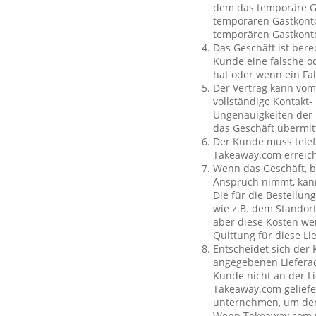
dem das temporäre Ga
temporären Gastkonto
temporären Gastkont
Das Geschäft ist bere
Kunde eine falsche o
hat oder wenn ein Fal
Der Vertrag kann vom
vollständige Kontakt-
Ungenauigkeiten der 
das Geschäft übermit
Der Kunde muss telef
Takeaway.com erreich
Wenn das Geschäft, b
Anspruch nimmt, kan
Die für die Bestellu
wie z.B. dem Standor
aber diese Kosten wer
Quittung für diese L
Entscheidet sich der
angegebenen Lieferad
Kunde nicht an der Li
Takeaway.com geliefe
unternehmen, um den 
Wenn Takeaway.com ni