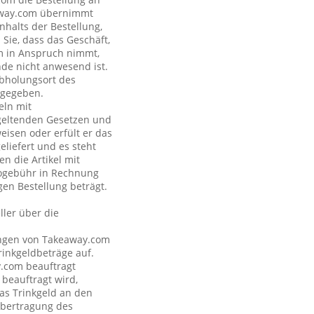
eaway.com übernimmt
nhalts der Bestellung,
Sie, dass das Geschäft,
om in Anspruch nimmt,
nde nicht anwesend ist.
Abholungsort des
ngegeben.
eln mit
geltenden Gesetzen und
eisen oder erfült er das
eliefert und es steht
n die Artikel mit
nogebühr in Rechnung
gen Bestellung beträgt.
ler über die
tungen von Takeaway.com
inkgeldbeträge auf.
y.com beauftragt
 beauftragt wird,
as Trinkgeld an den
Übertragung des