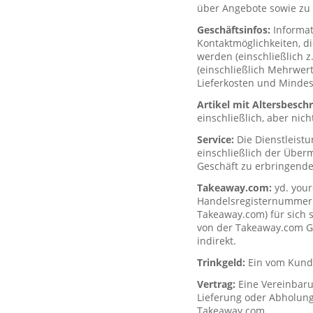
über Angebote sowie zu 
Geschäftsinfos:
Informa
Kontaktmöglichkeiten, d
werden (einschließlich z
(einschließlich Mehrwerts
Lieferkosten und Mindes
Artikel mit Altersbesc
einschließlich, aber nich
Service:
Die Dienstleist
einschließlich der Über
Geschäft zu erbringende
Takeaway.com:
yd. your
Handelsregisternummer H
Takeaway.com) für sich s
von der Takeaway.com Gro
indirekt.
Trinkgeld:
Ein vom Kunde
Vertrag:
Eine Vereinbar
Lieferung oder Abholung
Takeaway.com.