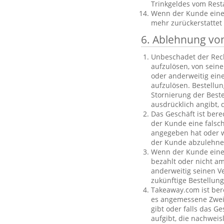
Trinkgeldes vom Rest
Wenn der Kunde eine B
mehr zurückerstattet
6. Ablehnung vo
Unbeschadet der Rech
aufzulösen, von sein
oder anderweitig einen
aufzulösen. Bestellu
Stornierung der Best
ausdrücklich angibt, 
Das Geschäft ist bere
der Kunde eine falsc
angegeben hat oder we
der Kunde abzulehnen
Wenn der Kunde eine f
bezahlt oder nicht am
anderweitig seinen V
zukünftige Bestellu
Takeaway.com ist ber
es angemessene Zweife
gibt oder falls das G
aufgibt, die nachweis