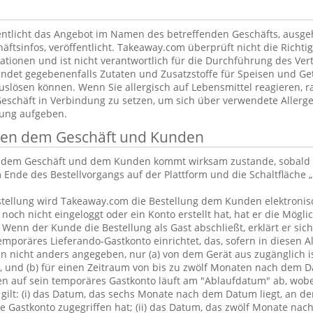
ntlicht das Angebot im Namen des betreffenden Geschäfts, ausg
äftsinfos, veröffentlicht. Takeaway.com überprüft nicht die Richtig
tionen und ist nicht verantwortlich für die Durchführung des Vert
ndet gegebenenfalls Zutaten und Zusatzstoffe für Speisen und Get
uslösen können. Wenn Sie allergisch auf Lebensmittel reagieren, ra
Geschäft in Verbindung zu setzen, um sich über verwendete Allerge
lung aufgeben.
chen dem Geschäft und Kunden
n dem Geschäft und dem Kunden kommt wirksam zustande, sobald 
 Ende des Bestellvorgangs auf der Plattform und die Schaltfläche „
tellung wird Takeaway.com die Bestellung dem Kunden elektronisc
och nicht eingeloggt oder ein Konto erstellt hat, hat er die Möglic
. Wenn der Kunde die Bestellung als Gast abschließt, erklärt er sic
emporäres Lieferando-Gastkonto einrichtet, das, sofern in diesen 
 nicht anders angegeben, nur (a) von dem Gerät aus zugänglich is
, und (b) für einen Zeitraum von bis zu zwölf Monaten nach dem D
en auf sein temporäres Gastkonto läuft am "Ablaufdatum" ab, wobe
gilt: (i) das Datum, das sechs Monate nach dem Datum liegt, an d
 Gastkonto zugegriffen hat; (ii) das Datum, das zwölf Monate nac